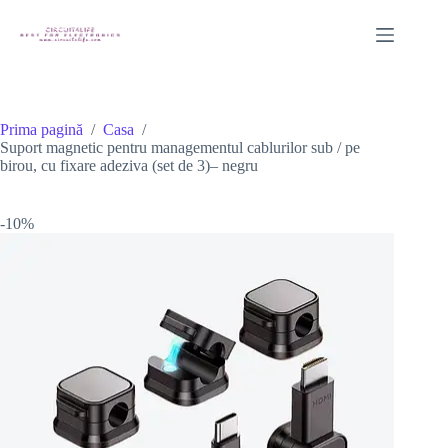
Sari
la
conținut
Prima pagină
/
Casa
/
Suport magnetic pentru managementul cablurilor sub / pe
birou, cu fixare adeziva (set de 3)– negru
-10%