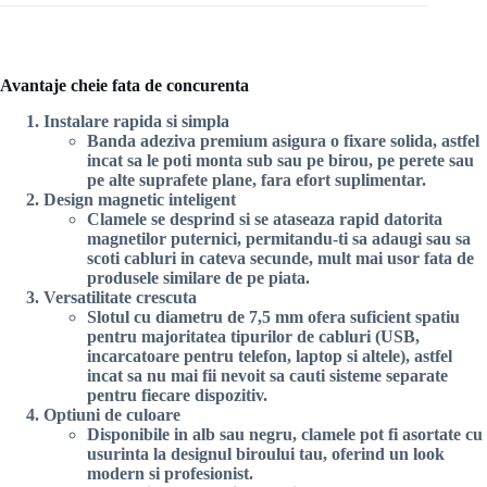
fixare
adeziva
(set
de
3)–
Avantaje cheie fata de concurenta
negru
Instalare rapida si simpla
Banda adeziva premium asigura o fixare solida, astfel
incat sa le poti monta sub sau pe birou, pe perete sau
pe alte suprafete plane, fara efort suplimentar.
Design magnetic inteligent
Clamele se desprind si se ataseaza rapid datorita
magnetilor puternici, permitandu-ti sa adaugi sau sa
scoti cabluri in cateva secunde, mult mai usor fata de
produsele similare de pe piata.
Versatilitate crescuta
Slotul cu diametru de 7,5 mm ofera suficient spatiu
pentru majoritatea tipurilor de cabluri (USB,
incarcatoare pentru telefon, laptop si altele), astfel
incat sa nu mai fii nevoit sa cauti sisteme separate
pentru fiecare dispozitiv.
Optiuni de culoare
Disponibile in alb sau negru, clamele pot fi asortate cu
usurinta la designul biroului tau, oferind un look
modern si profesionist.