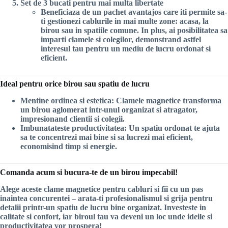
Set de 3 bucati pentru mai multa libertate
Beneficiaza de un pachet avantajos care iti permite sa-
ti gestionezi cablurile in mai multe zone: acasa, la
birou sau in spatiile comune. In plus, ai posibilitatea sa
imparti clamele si colegilor, demonstrand astfel
interesul tau pentru un mediu de lucru ordonat si
eficient.
Ideal pentru orice birou sau spatiu de lucru
Mentine ordinea si estetica
: Clamele magnetice transforma
un birou aglomerat intr-unul organizat si atragator,
impresionand clientii si colegii.
Imbunatateste productivitatea
: Un spatiu ordonat te ajuta
sa te concentrezi mai bine si sa lucrezi mai eficient,
economisind timp si energie.
Comanda acum si bucura-te de un birou impecabil!
Alege aceste clame magnetice pentru cabluri si fii cu un pas
inaintea concurentei – arata-ti profesionalismul si grija pentru
detalii printr-un spatiu de lucru bine organizat. Investeste in
calitate si confort, iar biroul tau va deveni un loc unde ideile si
productivitatea vor prospera!