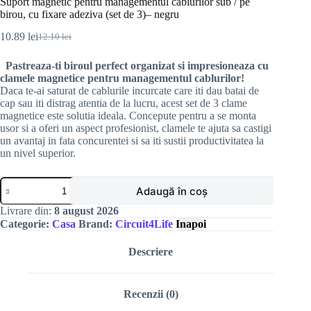
Suport magnetic pentru managementul cablurilor sub / pe
birou, cu fixare adeziva (set de 3)– negru
10.89
lei
12.10
lei
Prețul
Prețul
inițial
curent
Pastreaza-ti biroul perfect organizat si impresioneaza cu
a
este:
clamele magnetice pentru managementul cablurilor!
fost:
10.89 lei.
Daca te-ai saturat de cablurile incurcate care iti dau batai de
12.10 lei.
cap sau iti distrag atentia de la lucru, acest set de 3 clame
magnetice este solutia ideala. Concepute pentru a se monta
usor si a oferi un aspect profesionist, clamele te ajuta sa castigi
un avantaj in fata concurentei si sa iti sustii productivitatea la
un nivel superior.
Cantitate
Adaugă în coș
Suport
magnetic
Livrare din:
8 august 2026
pentru
Categorie:
Casa
Brand:
Circuit4Life
Inapoi
managementul
cablurilor
Descriere
sub
/
pe
birou,
Recenzii (0)
cu